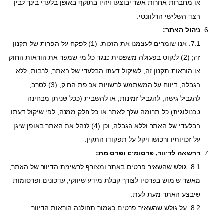
או מחברות אחרות אשר יבוצעו ויהיו בתוקף באופן בלעדי בינך לבין
הצד השלישי הרלוונטי.
ניהול האתר:
7.1. אנו שומרים לעצמנו את הזכות: (1) לפקח על הפרות של תקנון
זה; (2) לנקוט בפעולה משפטית כנגד כל מי שמפר את הוראות החוק
או הוראות תקנון זה, לשיקול דעתו הבלעדי של האתר, לרבות, ללא
הגבלה, דיווח על המשתמש לרשויות אכיפת החוק; (3) לסרב,
להגביל גישה, להגביל זמינות, או להשבית (ככל שניתן מבחינה
טכנולוגית) כל תרומה שלך לאתר או כל חלק ממנה, לפי שיקול דעתו
הבלעדי של האתר וללא הגבלה; וכן (4) לנהל את האתר באופן שיגן
על זכויותיו ורכושו ויקל על תפקודו התקין.
הרשאה לדיוור, פרסומים ופרסומת:
8.1. גולש שהשאיר פרטים באתר ומצורף לרשימת הדיוור של האתר,
מאשר שימוש בפרטיו לצורך קבלת מידע שיווקי, עדכונים ופרסומות
שיבצע האתר מעת לעת.
8.2. על גולש שהשאיר פרטים כאמור תחולנה הוראות הדיוור