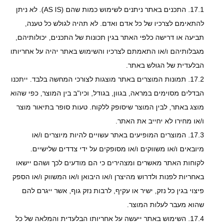
17.1.
התכנים באתר ניתנים לשימוש כמות שהם (AS IS). לא ניתן
להתאימם לצרכיו של כל אדם ואדם. לא תהיה לגולש כל טענה,
תביעה או דרישה כלפי האתר בגין תכונות של התכנים, יכולותיהם,
מגבלותיהם ו/או התאמתם לצרכיו והשימוש באתר יהיה על אחריותו
הבלעדית של הגולש באתר.
17.2.
תמונות המוצרים באתר מוצגות לצורכי המחשה בלבד. ייתכנו
הבדלים מסוימים במראה, בגוון, בגודל, וכיו"ב בין המוצר, כפי שהוא
מוצג באתר, לבין המוצר שיסופק ללקוח. טעות סופר בתיאור מוצר
ו/או מחירו לא יחייב את האתר.
17.3.
המוצרים המופיעים באתר עשויים להיות מיוצרים ו/או
מיובאים ו/או משווקים ו/או מסופקים על ידי צדדים שלישיים.
לקוחות האתר מאשרים ומצהירים כי הם מודעים לכך ושהם יישאו
באחריות לפנות ולדרוש מהיצרן ו/או היבואן ו/או המשווק ו/או הספק
פיצוי בגין כל נזק, ישיר או עקיף, לרבות נזק גוף, אשר ייגרם להם
שהוא מעבר לעלות המוצר.
17.4.
השימוש באתר ייעשה על אחריותו הבלעדית והמלאה של כל