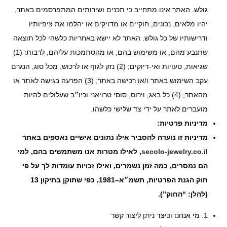
גולש. האתר אינו מתחייב כי תכנים ושירותים המתפרסמים באתר,
יהיו מלאים, נכונים, חוקיים או מדויקים או יהלמו את ציפיותיו
ודרישותיו של כל גולש. האתר לא יישא באחריות כלשהי לכל תוצאה
שתנבע מהם, או משימוש בהם, או מהסתמכות עליהם, לרבות: (1)
שגיאות, טעויות ואי-דיוקים; (2) נזק לגוף או לרכוש, מכל סוג, הנגרם
עקב השימוש באתר ו/או רכישה באתר; (3) הפרעה בגישה לאתר או
מהאתר; (4) כל באג, וירוס, סוסי טרויאני וכיו״ב שעלולים להיות
מועברים לאתר על ידי צד שלישי כלשהו.
מדיניות פרטיות:
מדיניות זו נועדה להסביר אילו נתונים אישיים נאספים באתר
secolo-jewelry.co.il
, לאילו מטרות אנו משתמשים בהם, למי
הם נמסרים, כמה זמן נשמרים, ואילו זכויות עומדות לך על פי
חוק הגנת הפרטיות, תשמ״א–1981, כפי שתוקן בתיקון 13
(להלן: “החוק”).
1. מי אנחנו וכיצד ניתן ליצור קשר