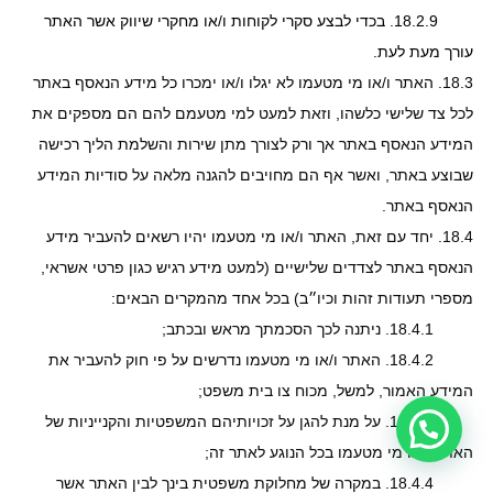
18.2.9.
בכדי לבצע סקרי לקוחות ו/או מחקרי שיווק אשר האתר
עורך מעת לעת.
18.3. האתר ו/או מי מטעמו לא יגלו ו/או ימכרו כל מידע הנאסף באתר
לכל צד שלישי כלשהו, וזאת למעט למי מטעמם להם הם מספקים את
המידע הנאסף באתר אך ורק לצורך מתן שירות והשלמת הליך רכישה
שבוצע באתר, ואשר אף הם מחויבים להגנה מלאה על סודיות המידע
הנאסף באתר.
18.4. יחד עם זאת, האתר ו/או מי מטעמו יהיו רשאים להעביר מידע
הנאסף באתר לצדדים שלישיים (למעט מידע רגיש כגון פרטי אשראי,
מספרי תעודות זהות וכיו״ב) בכל אחד מהמקרים הבאים:
18.4.1. ניתנה לכך הסכמתך מראש ובכתב;
18.4.2. האתר ו/או מי מטעמו נדרשים על פי חוק להעביר את
המידע האמור, למשל, מכוח צו בית משפט;
18.4.3. על מנת להגן על זכויותיהם המשפטיות והקנייניות של
צריכה עזרה?
האתר ו/או מי מטעמו בכל הנוגע לאתר זה;
18.4.4. במקרה של מחלוקת משפטית בינך לבין האתר אשר