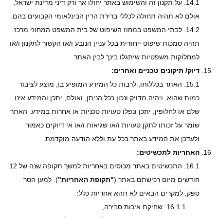
14.1.
על תקנון זה והשימוש באתר יחולו אך ורק דיני מדינת ישראל,
אולם לא תהיה תחולה לכללי ברירת הדין הבינלאומי הקבועים בהם.
14.2.
לבתי המשפט במחוז השיפוט של בית המשפט המחוזי מרכז
תהיה סמכות שיפוט ייחודית בכל עניין הנובע ו/או הקשור לתקנון ו/או
למחלוקות משפטיות שיתגלו בינך לבין האתר.
דיוק/ תיקונים טכניים ואחרים:
15.1.
האתר בכללותו, לרבות כל המידע המופיע בו, מוצע לציבור
כמות שהוא, ויהיה מדויק ונכון ככל הניתן, ואולם, יתכן והמידע אינו
שלם או לחלופין, יתכן ונפלו טעויות טכניות או אחרות במידע. האתר
שומר על זכותו לתקן טעויות ו/או שגיאות ו/או אי דיוקים כאמור
ולעדכן את המידע באתר בכל עת וללא הודעה מוקדמת.
האחריות לתכשיטים:
16.1.
התכשיטים באתר מכוסים באחריות למשך תקופה שנה של 12
חודשים מיום רכישתם באתר (
"תקופת האחריות"
). למען הסר
ספק, למקרים הבאים לא תהא אחריות כלל:
16.1.1.
שחיקת איכות סבירה;