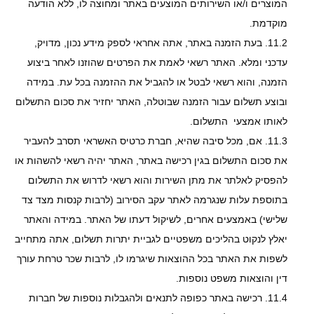
המוצרים ו/או השירותים המוצעים באתר ומחוצה לו, ללא הודעה
מוקדמת.
11.2.
בעת הזמנה באתר, אתה אחראי לספק מידע נכון, מדויק,
עדכני ומלא. האתר רשאי לאמת את הפרטים שהוזנו לאחר ביצוע
הזמנה, והוא רשאי לבטל או להגביל את ההזמנה בכל עת. במידה
ובוצע תשלום עבור הזמנה שבוטלה, האתר יחזיר את סכום התשלום
לאותו אמצעי התשלום.
11.3.
אם, מכל סיבה שהיא, חברת כרטיס האשראי תסרב להעביר
את סכום התשלום בגין רכישה באתר, האתר יהיה רשאי להשהות או
להפסיק לאלתר את מתן השירות והוא רשאי לדרוש את התשלום
בתוספת עלות שנגרמה לאתר עקב הסירוב (לרבות קנסות מצד צד
שלישי) באמצעים אחרים, לשיקול דעתו של האתר. במידה והאתר
יאלץ לנקוט בהליכים משפטיים לגביית יתרות תשלום, אתה מתחייב
לשפות את האתר בכל ההוצאות שיגרמו לו, לרבות שכר טרחת עורך
דין והוצאות משפט נוספות.
11.4.
רכישה באתר כפופה לתנאים ולהגבלות נוספות של חברות