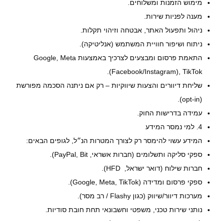
מימוש הזמנות ומשלוחים.
מענה לפניות שירות.
ניהול ותפעול האתר, אבטחה וזיהוי תקלות.
ניתוח ושיפור חוויית המשתמש (אנליטיקה).
התאמת פרסום ומבצעים לצרכיך באמצעות Google, Meta
(Facebook/Instagram), TikTok.
שליחת דיוורים והצעות שיווקיות – רק אם ניתנה הסכמה מפורשת
(opt-in).
עמידה בדרישות החוק.
4. למי נמסר המידע
המידע עשוי להימסר רק לצורך המטרות הנ״ל, לגופים הבאים:
ספקי סליקה ותשלומים (חברות אשראי, PayPal, Bit).
חברות שילוח (דואר ישראל, HFD).
ספקי פרסום ומדידה (Google, Meta, TikTok).
מערכות דיוור/שיווק (כגון Flashy / רב מסר).
נותני שירות טכני, משפטי וחשבונאי תחת חובת סודיות.