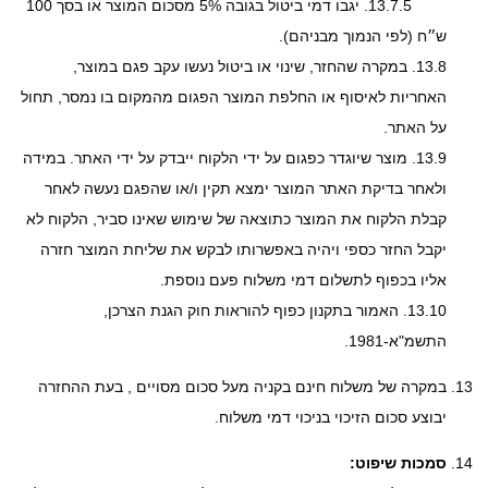
13.7.5.
יגבו דמי ביטול בגובה 5% מסכום המוצר או בסך 100
ש״ח (לפי הנמוך מבניהם).
13.8.
במקרה שהחזר, שינוי או ביטול נעשו עקב פגם במוצר,
האחריות לאיסוף או החלפת המוצר הפגום מהמקום בו נמסר, תחול
על האתר.
13.9.
מוצר שיוגדר כפגום על ידי הלקוח ייבדק על ידי האתר. במידה
ולאחר בדיקת האתר המוצר ימצא תקין ו/או שהפגם נעשה לאחר
קבלת הלקוח את המוצר כתוצאה של שימוש שאינו סביר, הלקוח לא
יקבל החזר כספי ויהיה באפשרותו לבקש את שליחת המוצר חזרה
אליו בכפוף לתשלום דמי משלוח פעם נוספת.
13.10.
האמור בתקנון כפוף להוראות חוק הגנת הצרכן,
התשמ"א-1981.
במקרה של משלוח חינם בקניה מעל סכום מסויים , בעת ההחזרה
יבוצע סכום הזיכוי בניכוי דמי משלוח.
סמכות שיפוט: