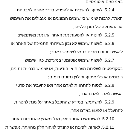
באמצעים אוטומטיים;
5.2.4. לעקוף, להשבית או להפריע בדרך אחרת לאבטחת
האתר, לרבות שימוש ביישומים המונעים או מגבילים את השימוש
או ההעתקה של תוכן כלשהו;
5.2.5. להונות או להטעות את האתר ו/או את משתמשיו;
5.2.6. לעשות שימוש לא נכון בשירותי התמיכה של האתר או
להגיש דוחות כוזבים בנוגע לשימוש באתר;
5.2.7. לעשות שימוש אוטומטי במערכת, כגון שימוש
בסקריפטים לשליחת הערות או הודעות, או שימוש בכריית נתונים,
רובוטים או כלי איסוף וחילוץ נתונים דומים;
5.2.8. לנסות להתחזות לאדם אחר ו/או להעביר את פרטי
הגישה לאתר לאדם אחר;
5.2.9. להשתמש במידע שהתקבל באתר על מנת להטריד,
להתעלל או לפגוע באדם אחר;
5.2.10. להשתמש באתר כחלק מכל מאמץ להתחרות באתר;
5.2.11. לאחזר, לפענח או להנדס לאחור חלק מהאתר, אפשרות