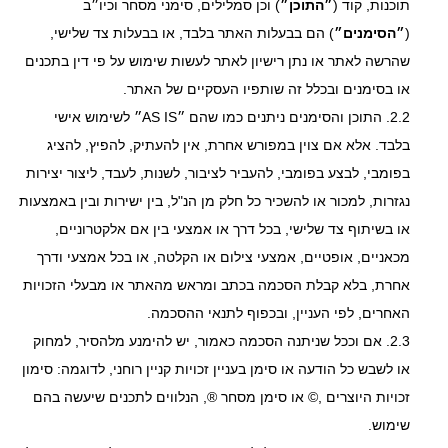
תוכנות, קוד (
״התוכן״
) וכן סמלילים, סימני מסחר וכיו״ב
(
״הסימנים״
) הם בבעלות האתר בלבד, או בבעלות צד שלישי,
שהרשה לאתר או נתן רישיון לאתר לעשות שימוש על פי דין בתכנים
או בסימנים ובכלל זה שותפיו העסקיים של האתר.
2.2. התוכן והסימנים ניתנים כמו שהם ״AS IS״ לשימוש אישי
בלבד. אלא אם צוין במפורש אחרת, אין להעתיק, להפיץ, להציג
בפומבי, לבצע בפומבי, להעביר לציבור, לשנות, לעבד, ליצור יצירות
נגזרות, למכור או להשכיר כל חלק מן הנ"ל, בין ישירות ובין באמצעות
או בשיתוף צד שלישי, בכל דרך או אמצעי בין אם אלקטרוניים,
מכאניים, אופטיים, אמצעי צילום או הקלטה, או בכל אמצעי ודרך
אחרת, בלא קבלת הסכמה בכתב ומראש מהאתר או מבעלי הזכויות
האחרים, לפי העניין, ובכפוף לתנאי ההסכמה.
2.3. אם וככל שניתנה הסכמה כאמור, יש להימנע מלהסיר, למחוק
או לשבש כל הודעה או סימן בעניין זכויות קניין רוחני, לדוגמה: סימון
זכויות היוצרים ,© או סימן מסחר ®, הנלווים לתכנים שיעשה בהם
שימוש.