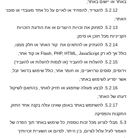
באתר או יישום באתר;
5.2.12. להטריד, להפחיד או לאיים על כל אחד מעובדי או סוכני
האתר;
5.2.13. למחוק את זכויות היוצרים או את הודעת הזכויות
הקנייניות מכל תוכן או סימן;
5.2.14. להעתיק או להתאים את קוד האתר או חלק ממנו,
כולל אך לא רק Flash, PHP, HTML, JavaScript או קוד אחר;
5.2.15. להעלות או להעביר (או לנסות להעלות או להעביר)
וירוסים, סוסים טרויאניים, או חומר אחר, כולל שימוש בדואר זבל,
אשר יפריע לשימוש באתר;
5.2.16. לבצע פעולה שתפגע או תזיק לאתר, בהתאם לשיקול
דעתו של האתר;
5.2.17. להשתמש באתר באופן שאינו עולה בקנה אחד החוק,
התקנות והפסיקה.
5.3. מבלי לגרוע מכל זכות נוספת, כל שימוש באתר תוך הפרה של
האמור לעיל עלול לגרום, בין היתר, לסיום או השעיית זכויותיך