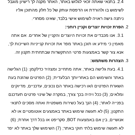
2.4. בתנאי שאתה זכאי לגלוש באתר, האתר מקנה לך רישיון מוגבל
לשימוש בו ולהורדת או הדפסת עותק של כל חלק מהתוכן אליו
ניתנה גישה ראויה לשימוש אישי בלבד, שאינו מסחרי.
הפרת זכויות יוצרים וקניין רוחני:
3.1. אנו מכבדים את זכויות היוצרים והקניין של אחרים. אם אתה
מאמין כי מידע או תוכן באתר מפר את זכויות קנייניות השייכות לך,
אנא צור קשר באמצעות פרטי ההתקשרות שבתחתית תקנון זה.
הצהרות משתמש:
4.1. בעת גלישה באתר, אתה מתחייב ומצהיר כדלקמן: (1) הגלישה
באתר והשימוש הם באחריותך הבלעדית; (2) הפרטים שהזנת בעת
השארת הפרטים ו/או רכישה באתר הם נכונים, עדכניים, מדיוקים
ומלאים; (3) ככל ויהיה בכך צורך, במקרה של שינוי פרטים תעדכנם
בפנייה לאתר; (4) הנך בעל כשירות משפטית ואתה מסכים לתנאי
התקנון; (5) לא תעשה שימוש באתר באמצעים אוטומטיים או לא
אנושיים, בין אם באמצעות BOT, סקריפט או בכל דרך אחרת; (6)
לא תעשה שימוש בלתי חוקי באתר; (7) השימוש שלך באתר לא יפר