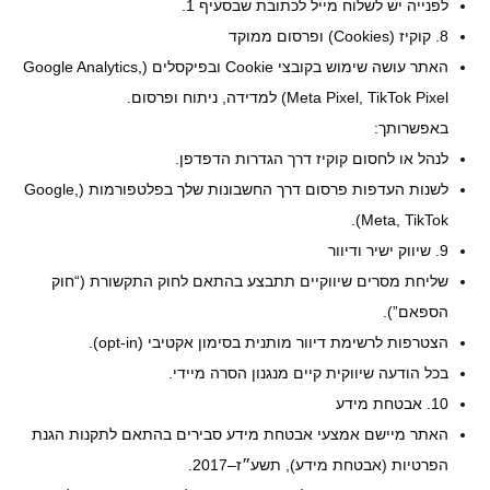
לפנייה יש לשלוח מייל לכתובת שבסעיף 1.
8. קוקיז (Cookies) ופרסום ממוקד
האתר עושה שימוש בקובצי Cookie ובפיקסלים (Google Analytics,
Meta Pixel, TikTok Pixel) למדידה, ניתוח ופרסום.
באפשרותך:
לנהל או לחסום קוקיז דרך הגדרות הדפדפן.
לשנות העדפות פרסום דרך החשבונות שלך בפלטפורמות (Google,
Meta, TikTok).
9. שיווק ישיר ודיוור
שליחת מסרים שיווקיים תתבצע בהתאם לחוק התקשורת (“חוק
הספאם”).
הצטרפות לרשימת דיוור מותנית בסימון אקטיבי (opt-in).
בכל הודעה שיווקית קיים מנגנון הסרה מיידי.
10. אבטחת מידע
האתר מיישם אמצעי אבטחת מידע סבירים בהתאם לתקנות הגנת
הפרטיות (אבטחת מידע), תשע״ז–2017.