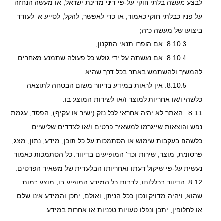
לבצע מעשה בלתי חוקי על-פי דיני מדינת ישראל, או מעשה הנחזה
על פניו כבלתי חוקי כאמור, או כדי לאפשר, להקל, לסייע או לעודד
ביצועו של מעשה כזה;
8.10.3. אם הופרו תנאי התקנון;
8.10.4. אם נעשתה על ידי גולש כל פעולה שתמנע מאחרים
להמשיך ולהשתמש באתר בכל דרך שהיא.
8.10.5. אין לראות במידע בדיוור משום הבטחה לתוצאה
כלשהי ו/או אחריות למוצר ו/או לשירות המוצע בו.
8.11. האתר לא יהיה אחראי לכל נזק (ישיר או עקיף), הפסד, עגמת
נפש והוצאות שייגרמו למשאיר פרטים ו/או לצדדים שלישיים
כלשהם בעקבות שימוש או הסתמכות על כל תוכן, מידע, נתון, מצג,
פרסומת, מוצר, שירות וכד' המופיעים בדיוור. כל הסתמכות כאמור
נעשית על-פי שיקול דעתו ואחריותו הבלעדית של משאיר הפרטים.
8.12. הדיוור בכללותו, לרבות כל המידע המופיע בו, מוצע כמות
שהוא, ויהיה מדויק ונכון ככל הניתן, ואולם, יתכן והמידע אינו שלם
או לחלופין, יתכן ונפלו טעויות טכניות או אחרות במידע.