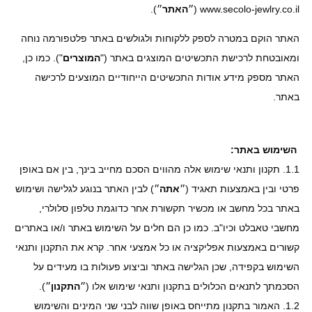
www.secolo-jewlry.co.il (״
האתר
״).
האתר הוקם במטרה לספק ללקוחות ולגולשים באתר פלטפורמה נוחה
ומאובטחת לרכישת התכשיטים המוצגים באתר ("
המוצרים
"). כמו כן,
האתר מספק מידע אודות התכשיטים הייחודיים המוצעים לרכישה
באתר.
השימוש באתר:
1.1. תקנון ותנאי שימוש אלה מהווים הסכם מחייב בינך, בין אם באופן
פרטי ובין באמצעות תאגיד (״
אתה
״) לבין האתר בנוגע לגלישה ושימוש
באתר בכל מחשב או מכשיר תקשורת אחר כדוגמת טלפון סלולרי,
מחשבי טאבלט וכיו"ב. כמו כן הם חלים על השימוש באתר ו/או באתרים
קשורים באמצעות אפליקציה או כל אמצעי אחר. קרא את התקנון ותנאי
השימוש בקפידה, שכן הגלישה באתר וביצוע פעולות בו מעידים על
הסכמתך לתנאים הכלולים בתקנון ותנאי שימוש אלו (״
התקנון
״).
1.2. האמור בתקנון מתייחס באופן שווה לבני שני המינים והשימוש