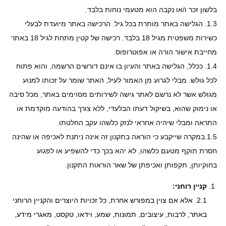
בלשון זכר ו/או נקבה הוא מטעמי נוחות בלבד.
1.3. הגלישה באתר מותרת בכל גיל. הרכישה באתר מיועדת לבעלי
כשירות משפטית מגיל 18 בלבד. רכישה של קטין מתחת לגיל 18 באתר
מחייבת אישור הורה או אפוטרופוס.
1.4. ככלל, הגלישה באתר והעיון בו אינם דורשים הרשמה, והוא פתוח
לכל גולש. מבלי לגרוע מן האמור לעיל, האתר שומר על זכותו למנוע
מגולש אשר לא נרשם לאתר גישה לשירותים מסוימים באתר, מכל סיבה
או נימוק שהוא, בשיקול דעתו הבלעדי, ללא צורך בהודעה מוקדמת או
התראה ומבלי שיהיה אחראי לנזק כלשהו עקב החלטתו.
1.5.במקרה שייקבע כי הוראה בתקנון זה אינה ניתנת לאכיפה או שהינה
חסרת תוקף מטעם כלשהו, לא יהא בכך כדי להשפיע או לפגוע
בחוקיותן, תקפותן ואכיפתן של שאר הוראות התקנון.
קניין רוחני:
2.1. אלא אם צוין במפורש אחרת, כל זכויות היוצרים והקניין הרוחני
באתר, לרבות, עיצובים, תמונות, שמע, וידאו, טקסט, מאגרי מידע,