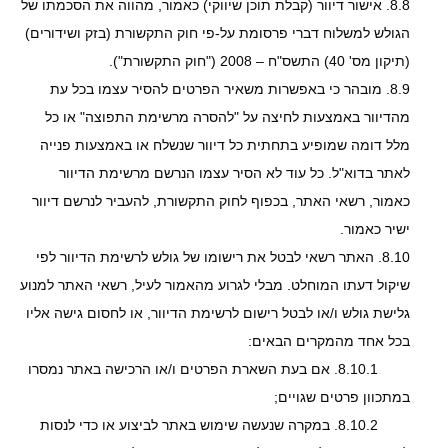
8.8. אישור דיוור (קבלת תוכן שיווקי) כאמור, מהווה את הסכמתו של
הגולש למשלוח דברי פרסומת על-פי חוק התקשורת (בזק ושידורים)
(תיקון מס' 40) התשס"ח – 2008 ("חוק התקשורת").
8.9. מובהר כי באפשרות משאיר הפרטים להסיר עצמו בכל עת
מהדיוור באמצעות לחיצה על "להסרה מרשימת התפוצה" או כל
מלל דומה שמופיע בתחתית כל דיוור שנשלח או באמצעות פנייה
לאתר בדוא"ל. כל עוד לא הסיר עצמו הנרשם מרשימת הדיוור
כאמור, רשאי האתר, בכפוף לחוק התקשורת, להעביר לנרשם דיוור
ישיר כאמור.
8.10. האתר רשאי לבטל את רישומו של גולש לרשימת הדיוור לפי
שיקול דעתו המוחלט. מבלי לגרוע מהאמור לעיל, רשאי האתר למנוע
גלישת גולש ו/או לבטל רישום לרשימת הדיוור, או לחסום גישה אליו
בכל אחד מהמקרים הבאים:
8.10.1. אם בעת השארת הפרטים ו/או הרכישה באתר נמסרו
במתכוון פרטים שגויים;
8.10.2. במקרה שנעשה שימוש באתר לביצוע או כדי לנסות