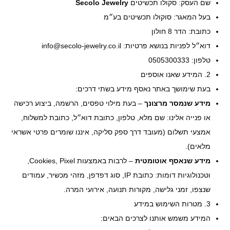
שם העסק: סקולו תכשיטים
Secolo Jewelry
בעל המאגר: סוקולו תכשיטים בע״מ
כתובת: הדר 8 חולון
דוא״ל לפניות בנושא פרטיות: info@secolo-jewelry.co.il
טלפון: 0505300333
2. המידע שאנו אוספים
בעת שימושך באתר נאסף מידע בשתי דרכים:
מידע שנמסר מרצונך
– בעת מילוי טפסים, הרשמה, ביצוע רכישה
או פנייה אלינו: שם מלא, טלפון, כתובת דוא״ל, כתובת למשלוח,
אמצעי תשלום (מעובד דרך ספק סליקה, איננו שומרים פרטי אשראי
מלאים).
מידע שנאסף אוטומטית
– לרבות באמצעות Cookies, Pixel,
וטכנולוגיות דומות: כתובת IP, סוג דפדפן, מזהי מכשיר, עמודים
שנצפו, זמני גלישה, מקורות תנועה, אירועי המרה.
3. מטרות השימוש במידע
המידע משמש אותנו לצרכים הבאים: